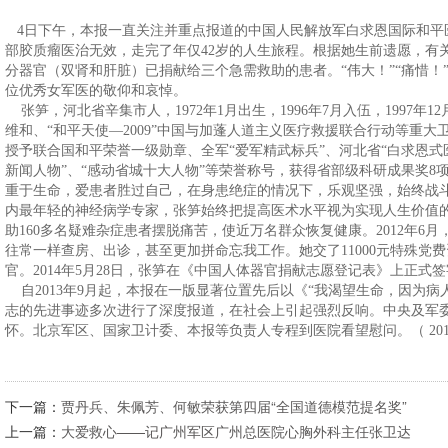
4日下午，本报一直关注并重点报道的中国人民解放军白求恩国际和平医
部胶质瘤医治无效，走完了年仅42岁的人生旅程。根据她生前遗愿，有
分器官（双肾和肝脏）已捐献给三个急需救助的患者。“伟大！”“痛惜
位优秀女军医的敬仰和哀悼。
张笋，河北省辛集市人，1972年1月出生，1996年7月入伍，1997
维和、“和平天使—2009”中国与加蓬人道主义医疗救援联合行动等重
授予联合国和平荣誉一级勋章、全军“爱军精武标兵”、河北省“白求恩式
新闻人物”、“感动省城十大人物”等荣誉称号，获得省部级科研成果奖8
重于生命，爱患者胜过自己，在身患绝症的情况下，乐观坚强，始终战斗
内最年轻的神经病学专家，张笋始终把提高医术水平视为实现人生价值
助160多名疑难杂症患者摆脱痛苦，使近万名群众恢复健康。2012年
往常一样查房、出诊，甚至更加拼命忘我工作。她交了11000元特殊党
官。2014年5月28日，张笋在《中国人体器官捐献志愿登记表》上正式
自2013年9月起，本报在一版显著位置先后以《“我渴望生命，因为病
志的先进事迹多次进行了深度报道，在社会上引起强烈反响。中央及军
怀。北京军区、国家卫计委、本报等负责人专程到医院看望慰问。（ 2014/06/
下一篇：
贾丹兵、朱佩芳、何敏荣获第四届“全国道德模范提名奖”
上一篇：
大爱救心——记广州军区广州总医院心胸外科主任张卫达