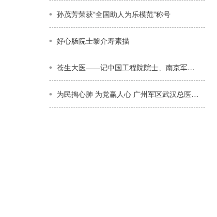
孙茂芳荣获“全国助人为乐模范”称号
好心肠院士黎介寿素描
苍生大医——记中国工程院院士、南京军区南京总医院副院长黎介寿
为民掏心肺 为党赢人心 广州军区武汉总医院政委刘铁桥被群众誉为好人亲人恩人