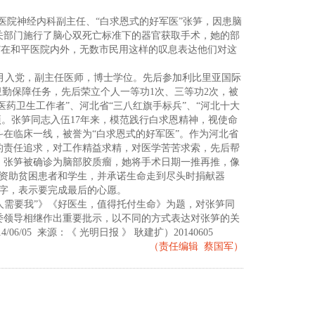
院神经内科副主任、“白求恩式的好军医”张笋，因患脑
关部门施行了脑心双死亡标准下的器官获取手术，她的部
！”在和平医院内外，无数市民用这样的叹息表达他们对这
年12月入党，副主任医师，博士学位。先后参加利比里亚国际
大卫勤保障任务，先后荣立个人一等功1次、三等功2次，被
医药卫生工作者”、河北省“三八红旗手标兵”、“河北十大
项。张笋同志入伍17年来，模范践行白求恩精神，视使命
在临床一线，被誉为“白求恩式的好军医”。作为河北省
的责任追求，对工作精益求精，对医学苦苦求索，先后帮
6月，张笋被确诊为脑部胶质瘤，她将手术日期一推再推，像
费资助贫困患者和学生，并承诺生命走到尽头时捐献器
签字，表示要完成最后的心愿。
人需要我”》《好医生，值得托付生命》为题，对张笋同
委领导相继作出重要批示，以不同的方式表达对张笋的关
05 来源：《 光明日报 》 耿建扩）20140605
（责任编辑 蔡国军）